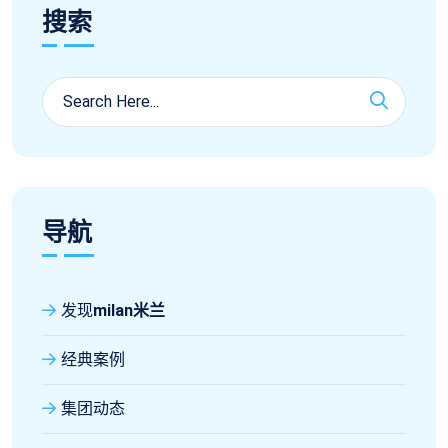
搜索
导航
发现
milan米兰
经典案例
集团动态