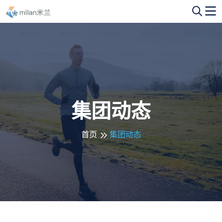
集团动态
首页
集团动态