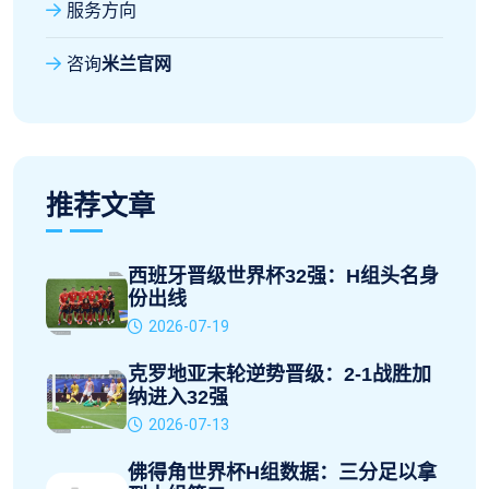
服务方向
咨询
米兰官网
推荐文章
西班牙晋级世界杯32强：H组头名身
份出线
2026-07-19
克罗地亚末轮逆势晋级：2-1战胜加
纳进入32强
2026-07-13
佛得角世界杯H组数据：三分足以拿