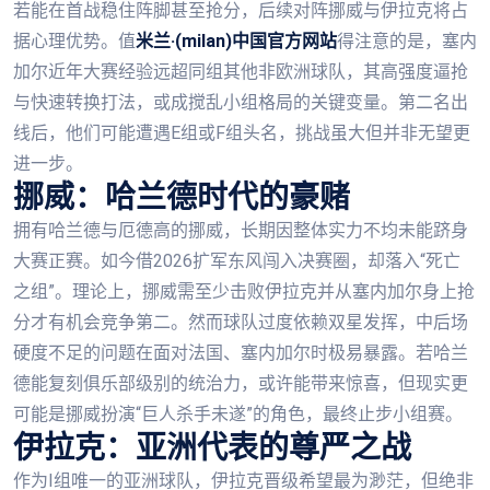
若能在首战稳住阵脚甚至抢分，后续对阵挪威与伊拉克将占
据心理优势。值
米兰·(milan)中国官方网站
得注意的是，塞内
加尔近年大赛经验远超同组其他非欧洲球队，其高强度逼抢
与快速转换打法，或成搅乱小组格局的关键变量。第二名出
线后，他们可能遭遇E组或F组头名，挑战虽大但并非无望更
进一步。
挪威：哈兰德时代的豪赌
拥有哈兰德与厄德高的挪威，长期因整体实力不均未能跻身
大赛正赛。如今借2026扩军东风闯入决赛圈，却落入“死亡
之组”。理论上，挪威需至少击败伊拉克并从塞内加尔身上抢
分才有机会竞争第二。然而球队过度依赖双星发挥，中后场
硬度不足的问题在面对法国、塞内加尔时极易暴露。若哈兰
德能复刻俱乐部级别的统治力，或许能带来惊喜，但现实更
可能是挪威扮演“巨人杀手未遂”的角色，最终止步小组赛。
伊拉克：亚洲代表的尊严之战
作为I组唯一的亚洲球队，伊拉克晋级希望最为渺茫，但绝非