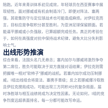
陪跑。近年来青训体系初见成效，年轻球员在西亚赛事中展
现韧性。面对挪威或有机会制造冷门，即便对阵法、塞两
强，其密集防守与定位球战术也可能造成麻烦。对伊拉克而
言，目标应是争取积分甚至胜利，为亚洲足球保留颜面。若
能逼平挪威或小负强敌，已算超额完成任务。真正的考验在
于，如何在高强度对抗中保持战术纪律，避免大比分失利影
响士气。
出线形势推演
综合来看，法国头名几无悬念；塞内加尔与挪威将激烈争夺
第二席位，胜负可能取决于双方直接对话结果；伊拉克则需
把握唯一相对“软柿子”挪威的战机。若塞内加尔成功压制挪
威，I组出线组合将是法、塞携手晋级；反之若挪威爆冷取胜
且伊拉克搅局成功，可能出现三方同积4分的复杂局面，届
时净胜球与相互战绩将成为决定性因素。无论如何，I组的竞
争烈度远超表面排名，每一分都可能改写命运。