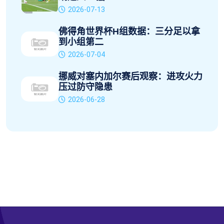
2026-07-13
佛得角世界杯H组数据：三分足以拿
到小组第二
2026-07-04
挪威对塞内加尔赛后观察：进攻火力
压过防守隐患
2026-06-28