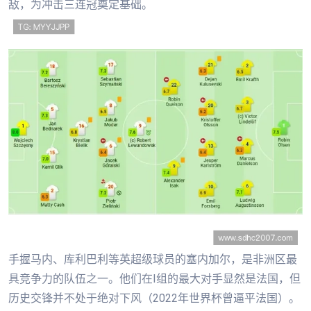
敌，为冲击三连冠奠定基础。
手握马内、库利巴利等英超级球员的塞内加尔，是非洲区最
具竞争力的队伍之一。他们在I组的最大对手显然是法国，但
历史交锋并不处于绝对下风（2022年世界杯曾逼平法国）。