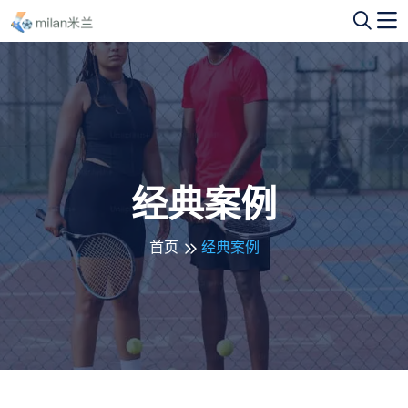
经典案例
首页
经典案例