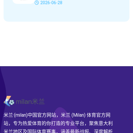
2026-06-28
米兰·(milan)中国官方网站，米兰 (Milan) 体育官方网
站，专为热爱体育的你打造的专业平台，聚焦意大利
米兰地区及国际体育赛事，涵盖最新战报、深度解析