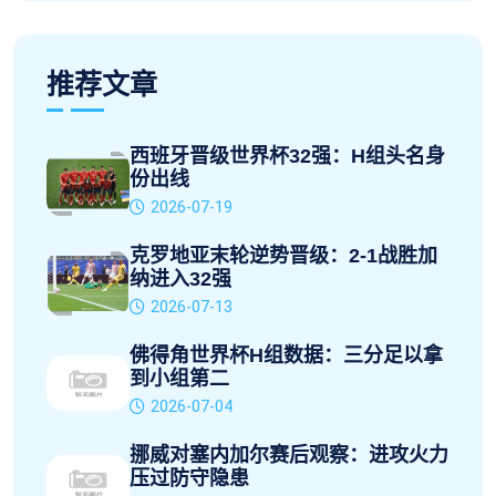
推荐文章
西班牙晋级世界杯32强：H组头名身
份出线
2026-07-19
克罗地亚末轮逆势晋级：2-1战胜加
纳进入32强
2026-07-13
佛得角世界杯H组数据：三分足以拿
到小组第二
2026-07-04
挪威对塞内加尔赛后观察：进攻火力
压过防守隐患