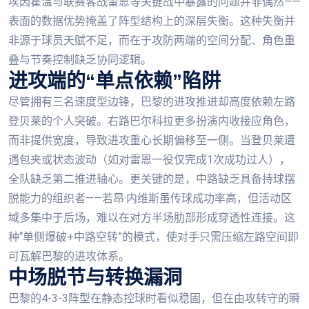
埃因霍温与联赛客战雷恩等关键战中暴露的问题并非偶然——
表面的数据优势掩盖了阵型结构上的深层失衡。这种失衡并
非源于球员天赋不足，而在于攻防两端的空间分配、角色重
叠与节奏控制缺乏协同逻辑。
进攻端的“单点依赖”陷阱
尽管拥有三名速度型边锋，巴黎的进攻推进却高度依赖左路
登贝莱的个人突破。右路巴尔科拉更多扮演内收接应角色，
而非提供宽度，导致进攻重心长期偏移至一侧。当登贝莱遭
遇包夹或状态波动（如对雷恩一役仅完成1次成功过人），
全队缺乏第二推进轴心。更关键的是，中路缺乏具备持球摆
脱能力的组织者——若昂·内维斯虽传球成功率高，但活动区
域多集中于后场，难以在对方半场肋部形成穿透性连接。这
种“单侧爆破+中路空转”的模式，使对手只需压缩左路空间即
可瓦解巴黎的进攻体系。
中场脱节与转换漏洞
巴黎的4-3-3阵型在静态控球时看似稳固，但在由攻转守的瞬