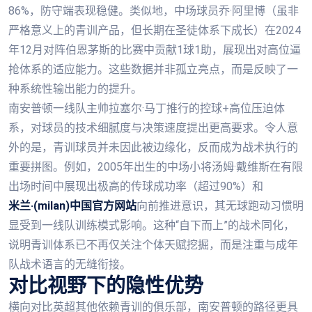
86%，防守端表现稳健。类似地，中场球员乔·阿里博（虽非
严格意义上的青训产品，但长期在圣徒体系下成长）在2024
年12月对阵伯恩茅斯的比赛中贡献1球1助，展现出对高位逼
抢体系的适应能力。这些数据并非孤立亮点，而是反映了一
种系统性输出能力的提升。
南安普顿一线队主帅拉塞尔·马丁推行的控球+高位压迫体
系，对球员的技术细腻度与决策速度提出更高要求。令人意
外的是，青训球员并未因此被边缘化，反而成为战术执行的
重要拼图。例如，2005年出生的中场小将汤姆·戴维斯在有限
出场时间中展现出极高的传球成功率（超过90%）和
米兰·(milan)中国官方网站
向前推进意识，其无球跑动习惯明
显受到一线队训练模式影响。这种“自下而上”的战术同化，
说明青训体系已不再仅关注个体天赋挖掘，而是注重与成年
队战术语言的无缝衔接。
对比视野下的隐性优势
横向对比英超其他依赖青训的俱乐部，南安普顿的路径更具