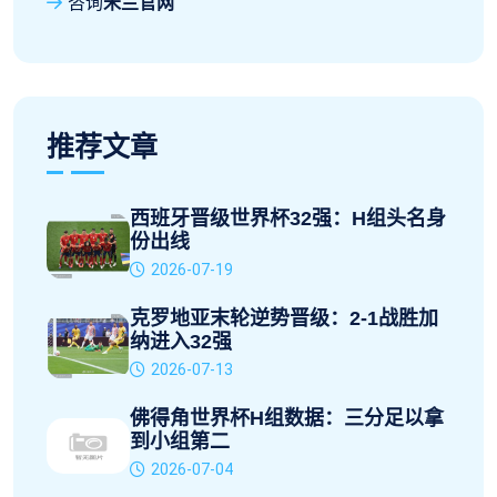
咨询
米兰官网
推荐文章
西班牙晋级世界杯32强：H组头名身
份出线
2026-07-19
克罗地亚末轮逆势晋级：2-1战胜加
纳进入32强
2026-07-13
佛得角世界杯H组数据：三分足以拿
到小组第二
2026-07-04