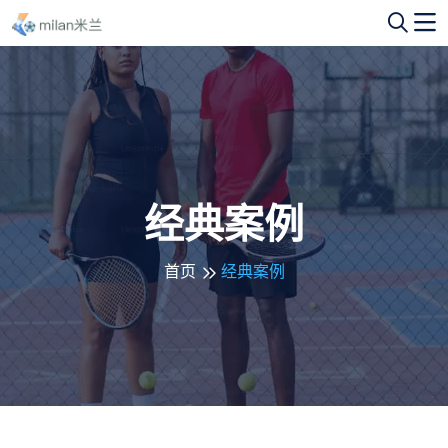
经典案例
首页
经典案例