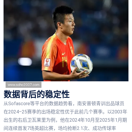
数据背后的稳定性
从Sofascore等平台的数据趋势看，南安普顿青训出品球员
在2024–25赛季的出场稳定性优于此前几个赛季。以2003年
出生的右后卫瓦莱里为例，他在2024年10月至2025年1月期
间连续首发7场英超比赛，场均抢断2.1次、成功传球率