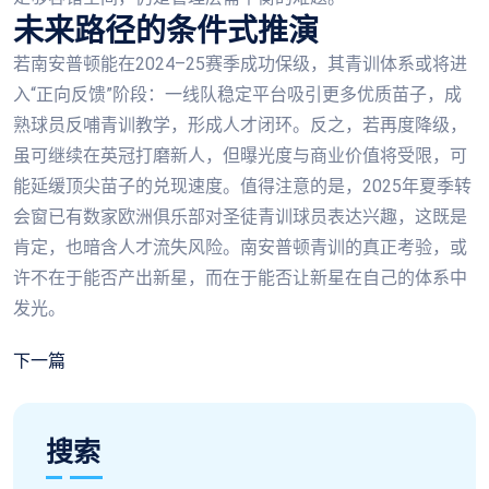
未来路径的条件式推演
若南安普顿能在2024–25赛季成功保级，其青训体系或将进
入“正向反馈”阶段：一线队稳定平台吸引更多优质苗子，成
熟球员反哺青训教学，形成人才闭环。反之，若再度降级，
虽可继续在英冠打磨新人，但曝光度与商业价值将受限，可
能延缓顶尖苗子的兑现速度。值得注意的是，2025年夏季转
会窗已有数家欧洲俱乐部对圣徒青训球员表达兴趣，这既是
肯定，也暗含人才流失风险。南安普顿青训的真正考验，或
许不在于能否产出新星，而在于能否让新星在自己的体系中
发光。
下一篇
搜索