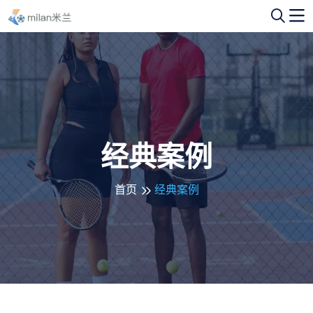
经典案例
首页
经典案例