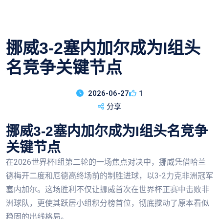
挪威3-2塞内加尔成为I组头
名竞争关键节点
2026-06-27
1
分享
挪威3-2塞内加尔成为I组头名竞争
关键节点
在2026世界杯I组第二轮的一场焦点对决中，挪威凭借哈兰
德梅开二度和厄德高终场前的制胜进球，以3-2力克非洲冠军
塞内加尔。这场胜利不仅让挪威首次在世界杯正赛中击败非
洲球队，更使其跃居小组积分榜首位，彻底搅动了原本看似
稳固的出线格局。