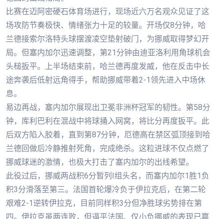
比赛在迈阿密硬石体育场进行，现场近六万名观众见证了这
场攻防节奏极快、情绪张力十足的较量。开场仅8分钟，哈
兰德接索尔洛特头球摆渡凌空垫射破门，为挪威取得梦幻开
局。但塞内加尔迅速调整，第21分钟由迪亚洛利用角球机会
头槌扳平。上半场结束前，哈兰德再度发威，他在反击中长
途奔袭后低射远角得手，帮助挪威带着2-1领先进入中场休
息。
易边再战，塞内加尔展现出卫冕非洲杯冠军的韧性。第58分
钟，库利巴利在混战中将球捅入网窝，将比分再度扳平。此
后双方陷入胶着，直到第87分钟，厄德高在禁区弧顶接到哈
兰德回做后冷静推射死角，完成绝杀。这粒进球不仅点燃了
挪威球迷的激情，也极大打击了塞内加尔的出线希望。
此役过后，挪威两战积6分暂列I组头名，而塞内加尔1胜1负
积3分滑落至第三。法国首轮爆冷负于伊拉克后，在第二轮
艰难2-1逆转伊拉克，目前同样积3分但净胜球劣势排在第
四。伊拉克虽两连败，但逼平法国、仅小负挪威的表现已赢