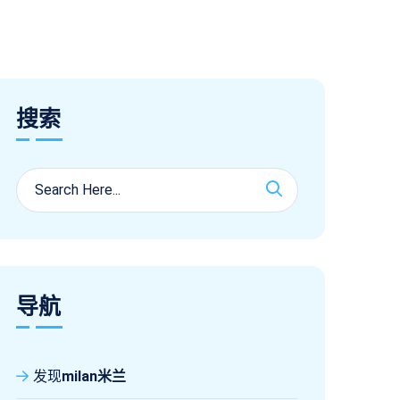
搜索
导航
发现
milan米兰