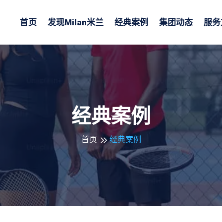
首页
发现
Milan米兰
经典案例
集团动态
服务
经典案例
首页
经典案例