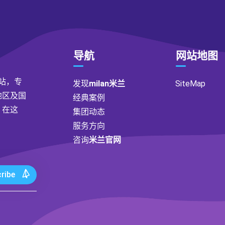
导航
网站地图
网站，专
发现
milan米兰
SiteMap
地区及国
经典案例
。在这
集团动态
服务方向
咨询
米兰官网
ribe